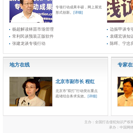
专项行动成果丰硕，网上展览
形式创新。
[详细]
杨超解读林苗市场管理
边振甲谈专
常利民谈预装正版软件
袁曙宏谈知
张建龙谈专项行动
陈晖、宁忠
地方在线
专家在
北京市副市长 程红
北京市“双打”行动突出重点
疏堵结合务求实效。
[详细]
主办：全国打击侵犯知识产权
承办：中国网络电视