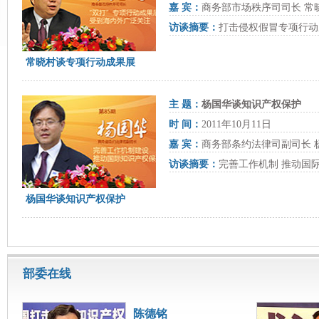
嘉 宾：
商务部市场秩序司司长 常
访谈摘要：
打击侵权假冒专项行动
常晓村谈专项行动成果展
主 题：
杨国华谈知识产权保护
时 间：
2011年10月11日
嘉 宾：
商务部条约法律司副司长 
访谈摘要：
完善工作机制 推动国
杨国华谈知识产权保护
部委在线
陈德铭