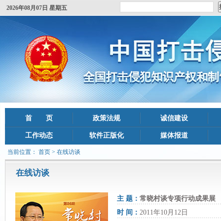
2026年08月07日 星期五
首 页
政策法规
诚信建设
工作动态
软件正版化
媒体报道
当前位置：
首页
> 在线访谈
在线访谈
主 题：
常晓村谈专项行动成果展
时 间：
2011年10月12日