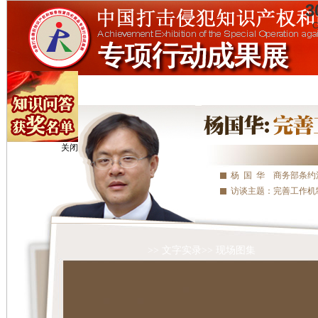
3
C
关闭
杨 国 华 商务部条
访谈主题：完善工作机
>> 文字实录
>> 现场图集