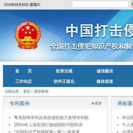
2026年08月08日 星期六
首 页
政策法规
诚信建设
工作动态
软件正版化
媒体报道
当前位置：
首页
> 典型案例
专利案例
商标案
更多
粤高院终审判决美的侵犯格力发明专利权
华北
历时6年上海宏源打败德国欧司朗胜诉
个人
"中国知识产权维权第一案"一审有果
台湾