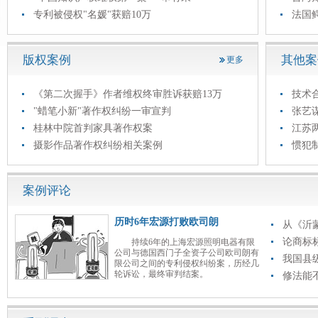
专利被侵权"名媛"获赔10万
法国
版权案例
其他案
更多
《第二次握手》作者维权终审胜诉获赔13万
技术
"蜡笔小新"著作权纠纷一审宣判
张艺
桂林中院首判家具著作权案
江苏
摄影作品著作权纠纷相关案例
惯犯
案例评论
历时6年宏源打败欧司朗
从《沂
论商标
持续6年的上海宏源照明电器有限
公司与德国西门子全资子公司欧司朗有
我国县
限公司之间的专利侵权纠纷案，历经几
轮诉讼，最终审判结案。
修法能