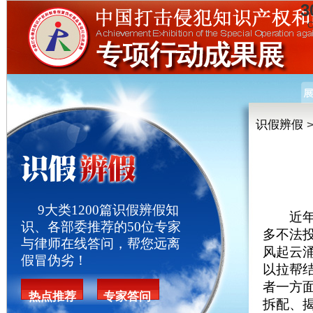
3
C
识假辨假
9大类1200篇识假辨假知
近年来
识、各部委推荐的50位专家
多不法
与律师在线答问，帮您远离
风起云
假冒伪劣！
以拉帮
者一方
热点推荐
专家答问
拆配、