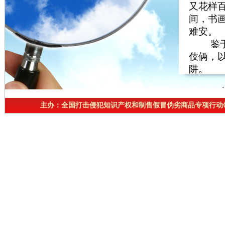
又花样
间，书
难安。
鉴于以
伎俩，
阱。
1.科
主办：全国打击侵犯知识产权和制售假冒伪劣商品专项行动
随着科
骗性越
画造假中
易且更
法，却
真的复
作底版
刷品上
后用高