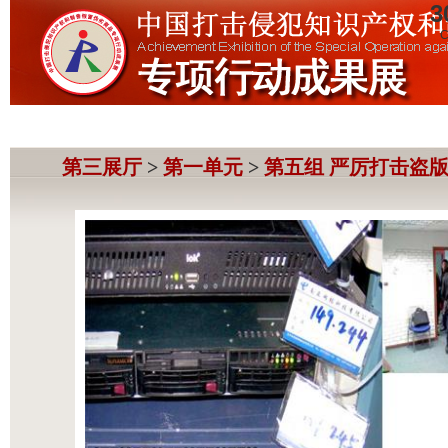
3
C
第三展厅
>
第一单元
>
第五组 严厉打击盗