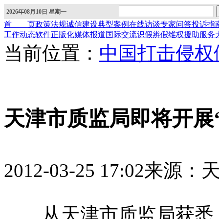
2026年08月10日 星期一
首 页
政策法规
诚信建设
典型案例
在线访谈
专家问答
投诉指
工作动态
软件正版化
媒体报道
国际交流
识假辨假
维权援助
服务
当前位置：
中国打击侵权
天津市质监局即将开展
2012-03-25 17:02
来源：
从天津市质监局获悉，2