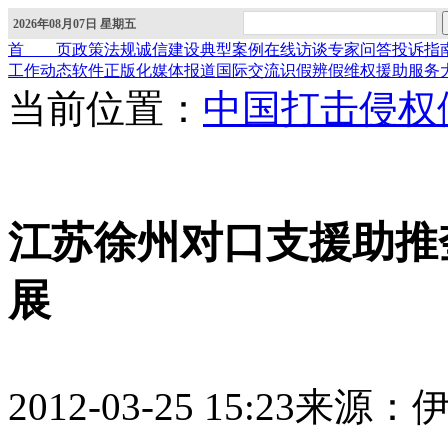
2026年08月07日 星期五
首 页
政策法规
诚信建设
典型案例
在线访谈
专家问答
投诉指
工作动态
软件正版化
媒体报道
国际交流
识假辨假
维权援助
服务
当前位置：
中国打击侵权
江苏徐州对口支援助推
展
2012-03-25 15:23
来源：